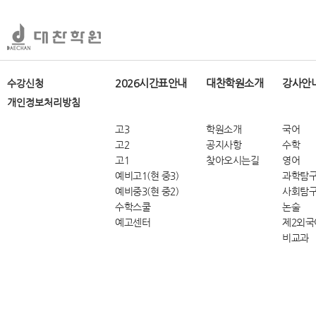
2026시간표안내
대찬학원소개
강사안
수강신청
개인정보처리방침
고3
학원소개
국어
고2
공지사항
수학
고1
찾아오시는길
영어
예비고1(현 중3)
과학탐
예비중3(현 중2)
사회탐
수학스쿨
논술
예고센터
제2외국
비교과