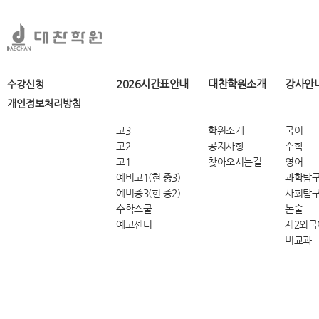
2026시간표안내
대찬학원소개
강사안
수강신청
개인정보처리방침
고3
학원소개
국어
고2
공지사항
수학
고1
찾아오시는길
영어
예비고1(현 중3)
과학탐
예비중3(현 중2)
사회탐
수학스쿨
논술
예고센터
제2외국
비교과