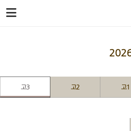
20
고3
고2
고1