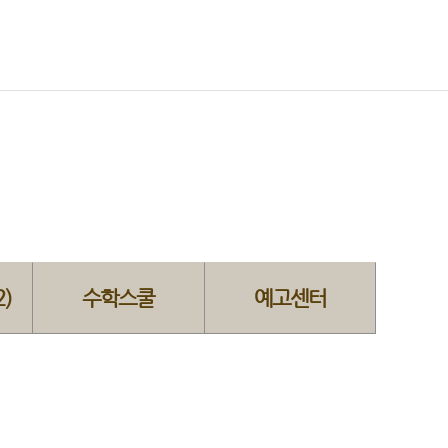
)
수학스쿨
예고센터