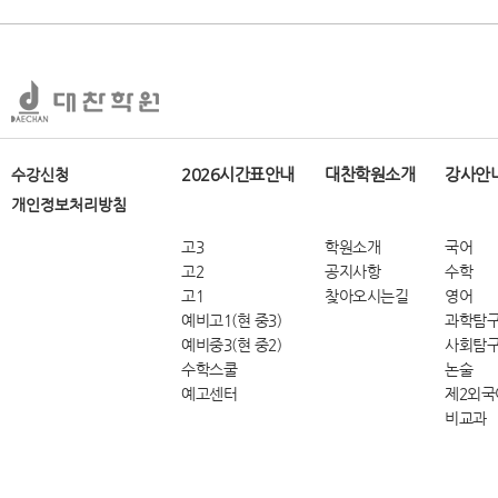
2026시간표안내
대찬학원소개
강사안
수강신청
개인정보처리방침
고3
학원소개
국어
고2
공지사항
수학
고1
찾아오시는길
영어
예비고1(현 중3)
과학탐
예비중3(현 중2)
사회탐
수학스쿨
논술
예고센터
제2외국
비교과