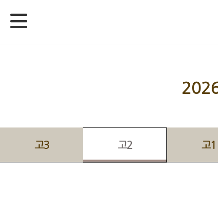
20
고3
고2
고1