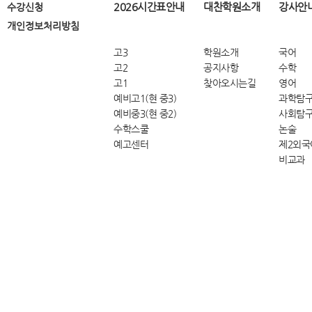
2026시간표안내
대찬학원소개
강사안
수강신청
개인정보처리방침
고3
학원소개
국어
고2
공지사항
수학
고1
찾아오시는길
영어
예비고1(현 중3)
과학탐
예비중3(현 중2)
사회탐
수학스쿨
논술
예고센터
제2외국
비교과