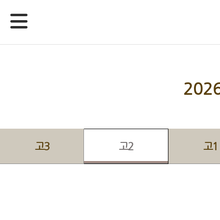
20
고3
고2
고1