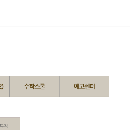
)
수학스쿨
예고센터
 특강