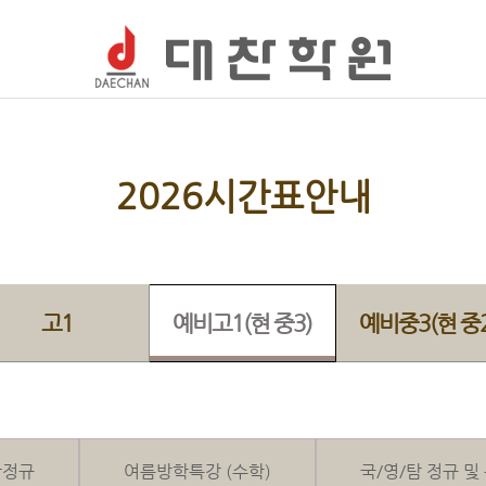
2026시간표안내
고1
예비고1(현 중3)
예비중3(현 중2
학정규
여름방학특강 (수학)
국/영/탐 정규 및