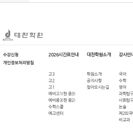
2026시간표안내
대찬학원소개
강사안
수강신청
개인정보처리방침
고3
학원소개
국어
고2
공지사항
수학
고1
찾아오시는길
영어
예비고1(현 중3)
과학탐
예비중3(현 중2)
사회탐
수학스쿨
논술
예고센터
제2외국
비교과