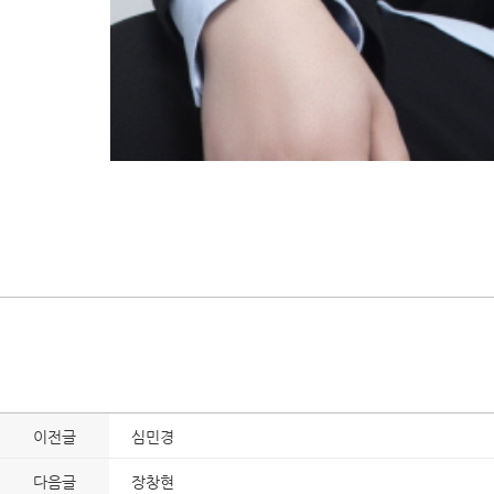
이전글
심민경
다음글
장창현