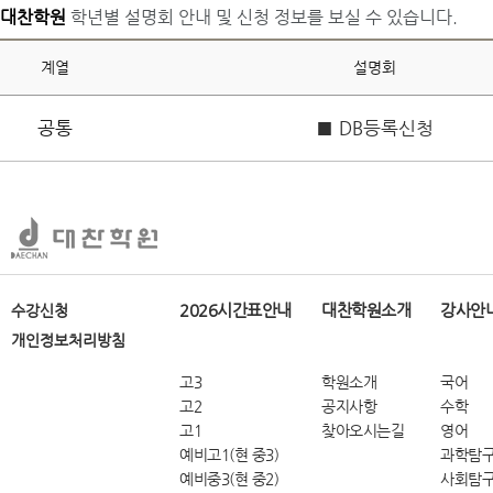
대찬학원
학년별 설명회 안내 및 신청 정보를 보실 수 있습니다.
계열
설명회
공통
■ DB등록신청
2026시간표안내
대찬학원소개
강사안
수강신청
개인정보처리방침
고3
학원소개
국어
고2
공지사항
수학
고1
찾아오시는길
영어
예비고1(현 중3)
과학탐
예비중3(현 중2)
사회탐