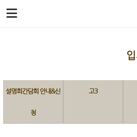
입
설명회간담회 안내&신
고3
청