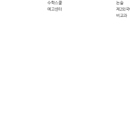
수학스쿨
논술
예고센터
제2외국
비교과