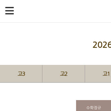
20
고3
고2
고1
수학정규