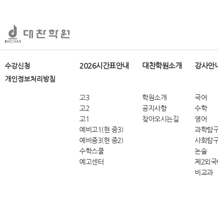
2026시간표안내
대찬학원소개
강사안
수강신청
개인정보처리방침
고3
학원소개
국어
고2
공지사항
수학
고1
찾아오시는길
영어
예비고1(현 중3)
과학탐
예비중3(현 중2)
사회탐
수학스쿨
논술
예고센터
제2외국
비교과