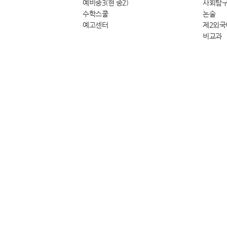
예비중3(현 중2)
사회탐
수학스쿨
논술
예고센터
제2외국
비교과