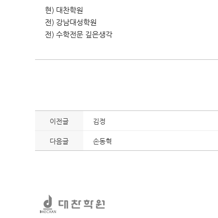
현) 대찬학원
전) 강남대성학원
전) 수학전문 깊은생각
이전글
김정
다음글
손동혁