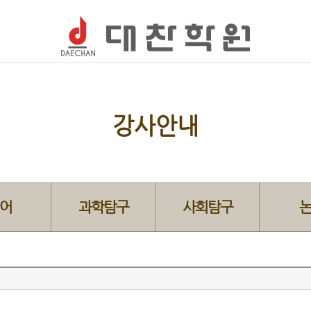
강사안내
어
과학탐구
사회탐구