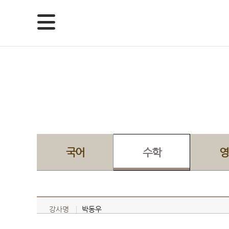
국어
수학
영
강사명
박동우