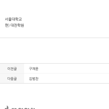
서울대학교
현) 대찬학원
이전글
구재윤
다음글
김범찬