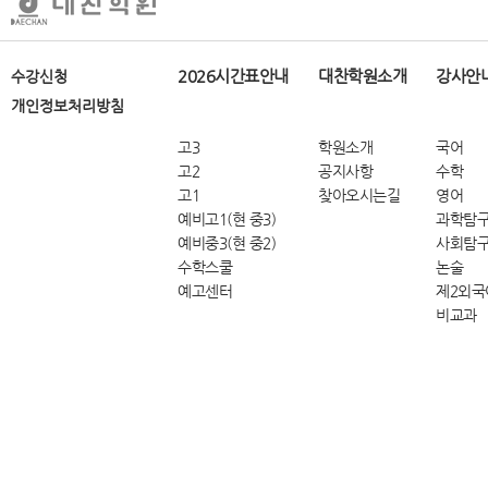
2026시간표안내
대찬학원소개
강사안
수강신청
개인정보처리방침
고3
학원소개
국어
고2
공지사항
수학
고1
찾아오시는길
영어
예비고1(현 중3)
과학탐
예비중3(현 중2)
사회탐
수학스쿨
논술
예고센터
제2외국
비교과