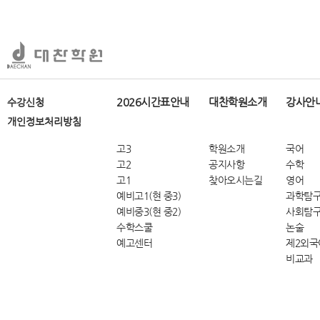
2026시간표안내
대찬학원소개
강사안
수강신청
개인정보처리방침
고3
학원소개
국어
고2
공지사항
수학
고1
찾아오시는길
영어
예비고1(현 중3)
과학탐
예비중3(현 중2)
사회탐
수학스쿨
논술
예고센터
제2외국
비교과