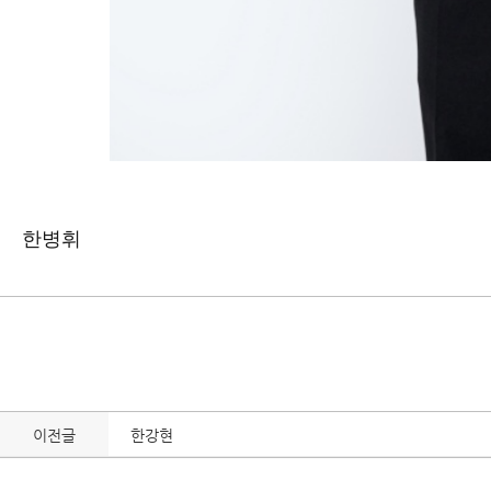
한병휘
이전글
한강현