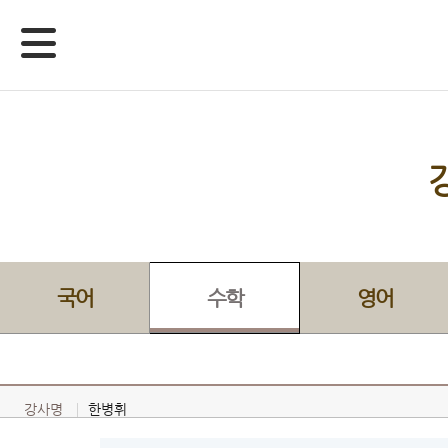
국어
수학
영어
강사명
한병휘