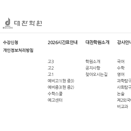
2026시간표안내
대찬학원소개
강사안
수강신청
개인정보처리방침
고3
학원소개
국어
고2
공지사항
수학
고1
찾아오시는길
영어
예비고1(현 중3)
과학탐
예비중3(현 중2)
사회탐
수학스쿨
논술
예고센터
제2외국
비교과