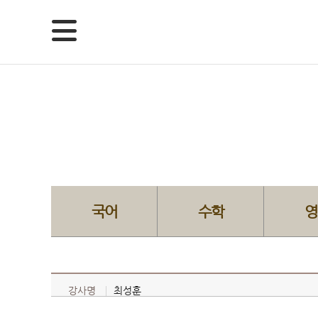
국어
수학
영
강사명
최성훈