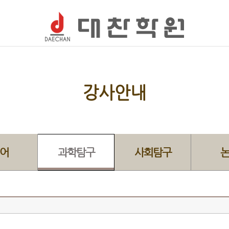
강사안내
어
과학탐구
사회탐구