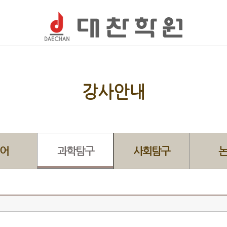
강사안내
어
과학탐구
사회탐구