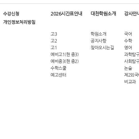
2026시간표안내
대찬학원소개
강사안
수강신청
개인정보처리방침
고3
학원소개
국어
고2
공지사항
수학
고1
찾아오시는길
영어
예비고1(현 중3)
과학탐
예비중3(현 중2)
사회탐
수학스쿨
논술
예고센터
제2외국
비교과